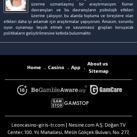
üzerine uzmanlaşmış bir araştırmacıyım. Kumar
davranışları ve bu davranışların psikolojik etkileri
üzerine çalışıyor, bu alanda topluma ve bireylere olan
etkileri daha iyi anlamak için araştırmalar yapıyorum. Amacım, sorumlu
oyun oynamayı teşvik etmek ve savunmasız grupları koruyacak
politikaların geliştirilmesine katkıda bulunmaktır.
About us
Home
Casino
App
Sitemap
Leoncasino-giris-tr.com | Nesine.com A.Ş. Doğan TV
Center, 100. Yıl Mahallesi, Melih Gökçek Bulvarı, No: 277,